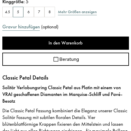
Ringgröße
:
5
Mehr Größen anzeigen
4.5
5
6
7
8
Gravur hinzufügen
(
optional
)
In den Warenkorb
Beratung
Classic Petal Details
Solitär Verlobungsring Classic Petal aus Platin mit einem von
VRAI geschaffenen Diamanten im Marquise-Schliff und Pavé-
Besatz
Die Classic Petal Fassung kombiniert die Eleganz unserer Classic
Solitär Fassung mit subtilen floralen Details. Vier
blütenblattförmige Krappen fixieren den Mittelstein und lassen
das Licht aus allen Richtungen eindringen - für maximale Brillanz.