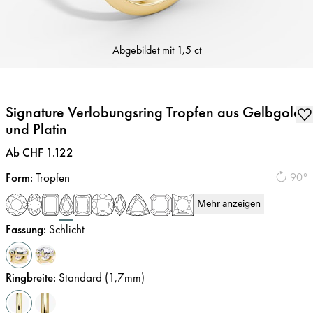
Abgebildet mit
1,5 ct
Signature Verlobungsring Tropfen aus Gelbgold
und Platin
Preis
:
Ab CHF 1.122
Form
:
Tropfen
90°
Mehr anzeigen
Fassung
:
Schlicht
Ringbreite
:
Standard (1,7mm)