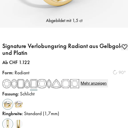
Abgebildet mit
1,5 ct
Signature Verlobungsring Radiant aus Gelbgold
und Platin
Preis
:
Ab CHF 1.122
Form
:
Radiant
90°
Mehr anzeigen
Fassung
:
Schlicht
Ringbreite
:
Standard (1,7mm)