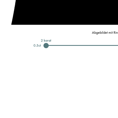
Abgebildet mit Ri
2
karat
0.5
ct