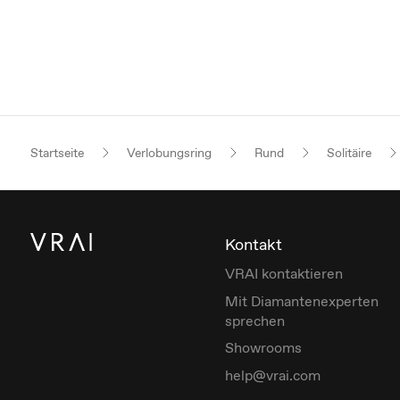
Startseite
Verlobungsring
Rund
Solitäire
Kontakt
VRAI kontaktieren
Mit Diamantenexperten
sprechen
Showrooms
help@vrai.com