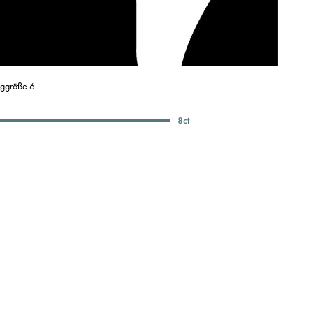
nggröße 6
8
ct