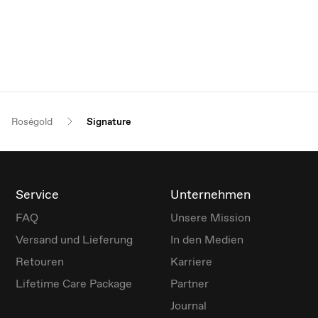
Roségold
Signature
Service
Unternehmen
FAQ
Unsere Mission
Versand und Lieferung
In den Medien
Retouren
Karriere
Lifetime Care Package
Partner
Journal