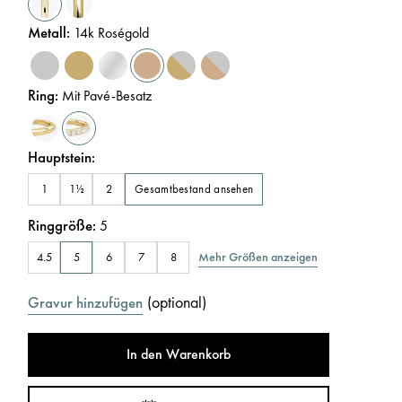
Metall
:
14k Roségold
Ring
:
Mit Pavé-Besatz
Hauptstein
:
Gesamtbestand ansehen
1
1½
2
Ringgröße
:
5
Mehr Größen anzeigen
4.5
5
6
7
8
(
optional
)
Gravur hinzufügen
In den Warenkorb