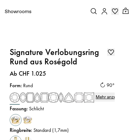
Showrooms
Signature Verlobungsring
Rund aus Roségold
Preis
:
Ab CHF 1.025
Form
:
90°
Rund
Mehr anzeigen
Fassung
:
Schlicht
Ringbreite
:
Standard (1,7mm)