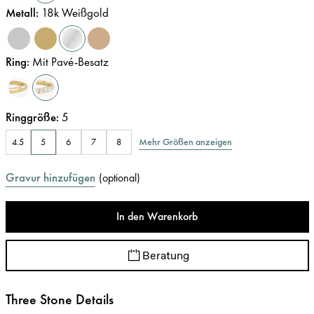
Metall
:
18k Weißgold
Ring
:
Mit Pavé-Besatz
Ringgröße
:
5
Mehr Größen anzeigen
4.5
5
6
7
8
Gravur hinzufügen
(
optional
)
In den Warenkorb
Beratung
Three Stone Details