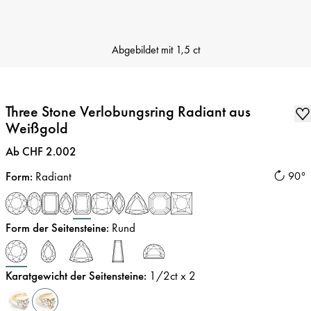
Abgebildet mit
1,5 ct
Three Stone Verlobungsring Radiant aus
Weißgold
Preis
:
Ab CHF 2.002
Form
:
Radiant
90°
Form der Seitensteine
:
Rund
Karatgewicht der Seitensteine
:
1/2
ct x 2