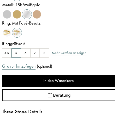
Metall
:
18k Weißgold
Ring
:
Mit Pavé-Besatz
Ringgröße
:
5
Mehr Größen anzeigen
4.5
5
6
7
8
Gravur hinzufügen
(
optional
)
In den Warenkorb
Beratung
Three Stone Details