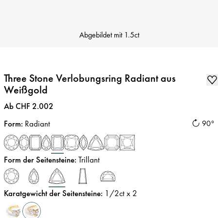
Abgebildet mit
1.5ct
Three Stone Verlobungsring Radiant aus
Weißgold
Preis
:
Ab CHF 2.002
Form
:
Radiant
90°
Form der Seitensteine
:
Trillant
Karatgewicht der Seitensteine
:
1/2
ct x 2