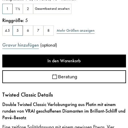
1
1½
2
Gesamtbestand ansehen
Ringgröße
:
5
Mehr Größen anzeigen
4.5
5
6
7
8
Gravur hinzufügen
(
optional
)
In den Warenkorb
Beratung
Twisted Classic Details
Double Twisted Classic Verlobungsring aus Platin mit einem
runden von VRAI geschaffenen Diamanten im Brillant-Schliff und
Pavé-Besatz
Eine zeitlose Solitärfassung mit einem gewissen Etwas. Vier