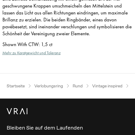
geschwungene Krappen umschmeicheln den Mittelstein und
lassen das Licht aus allen Richtungen eindringen, um maximale
Brillanz zu erzielen. Die beiden Ringbänder, eines davon
pavébesetzt, sind ineinander verschlungen und symbolisieren die
Schönheit der Vereinigung zweier Elemente.
Shown With CTW
:
1,5 ct
Mehr zu Karatgewicht und Toleranz
Startseite
Verlobungsring
Rund
Vintage inspired
P
Bleiben Sie auf dem Laufenden