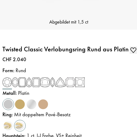
Abgebildet mit
1,5 ct
Twisted Classic Verlobungsring Rund aus Platin
Preis
:
CHF 2.040
Form
:
Rund
Metall
:
Platin
Ring
:
Mit doppeltem Pavé-Besatz
Hauptstein
:
1
ct
,
I-J
Farbe
,
VS+
Reinheit