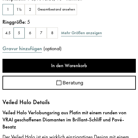
1
1½
2
Gesamtbestand ansehen
Ringgröße
:
5
Mehr Größen anzeigen
4.5
5
6
7
8
Gravur hinzufügen
(
optional
)
In den Warenkorb
Beratung
Veiled Halo Details
Veiled Halo Verlobungsring aus Platin mit einem runden von
VRAI geschaffenen Diamanten im Brillant-Schliff und Pavé-
Besatz
Der Veiled Halo ist ein wirklich einzigartiges Design mit einem