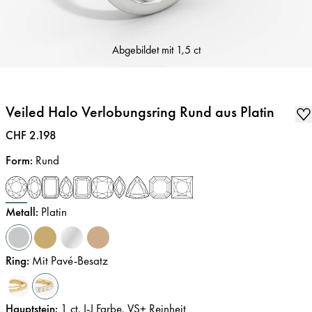
Abgebildet mit
1,5 ct
Veiled Halo Verlobungsring Rund aus Platin
Preis
:
CHF 2.198
Form
:
Rund
Metall
:
Platin
Ring
:
Mit Pavé-Besatz
Hauptstein
:
1
ct
,
I-J
Farbe
,
VS+
Reinheit