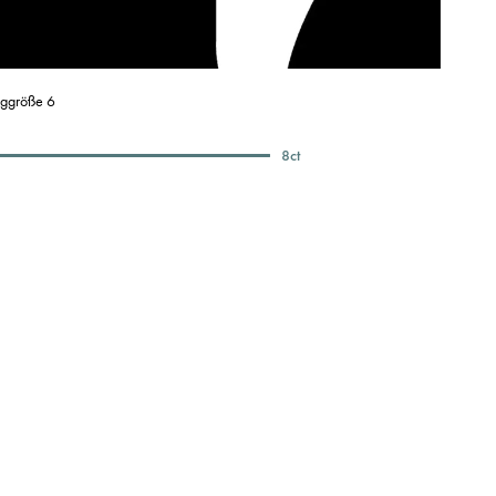
nggröße 6
8
ct