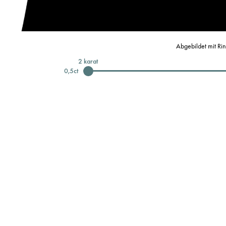
Abgebildet mit Ri
2
karat
0,5
ct