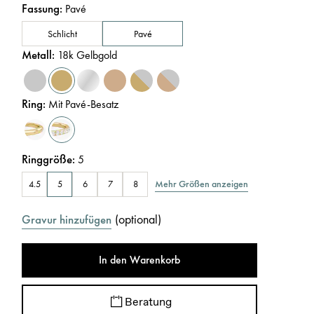
Fassung
:
Pavé
Schlicht
Pavé
Metall
:
18k Gelbgold
Ring
:
Mit Pavé-Besatz
Ringgröße
:
5
Mehr Größen anzeigen
4.5
5
6
7
8
(
optional
)
Gravur hinzufügen
In den Warenkorb
Beratung