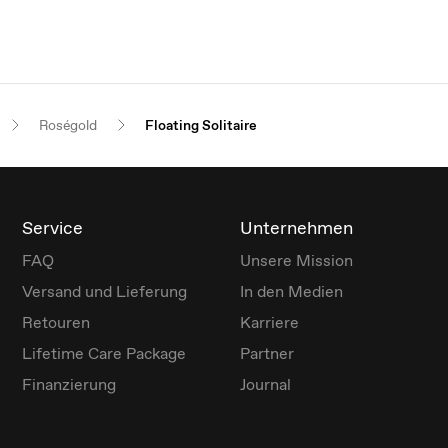
Roségold
Floating Solitaire
Service
Unternehmen
FAQ
Unsere Mission
Versand und Lieferung
In den Medien
Retouren
Karriere
Lifetime Care Package
Partner
Finanzierung
Journal