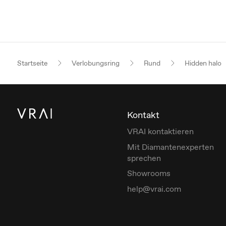
Startseite
Verlobungsring
Rund
Hidden halo
Kontakt
VRAI kontaktieren
Mit Diamantenexperten
sprechen
Showrooms
help@vrai.com