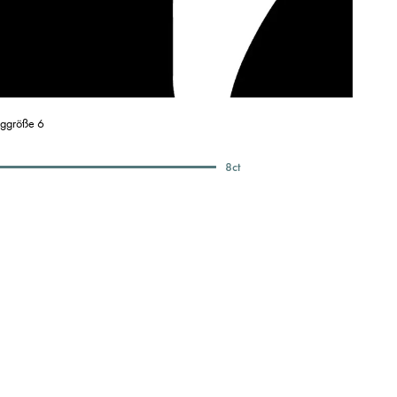
nggröße 6
8
ct