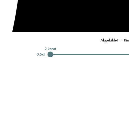
Abgebildet mit Ri
2
karat
0,5
ct