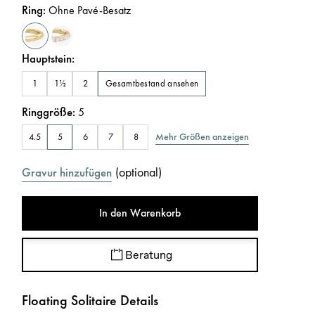
Ring
:
Ohne Pavé-Besatz
Hauptstein
:
Gesamtbestand ansehen
1
1½
2
Ringgröße
:
5
Mehr Größen anzeigen
4.5
5
6
7
8
(
optional
)
Gravur hinzufügen
In den Warenkorb
Beratung
Floating Solitaire Details