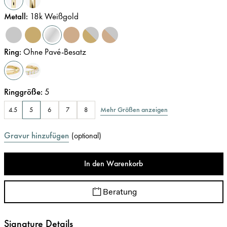
Metall
:
18k Weißgold
Ring
:
Ohne Pavé-Besatz
Ringgröße
:
5
Mehr Größen anzeigen
4.5
5
6
7
8
Gravur hinzufügen
(
optional
)
In den Warenkorb
Beratung
Signature Details