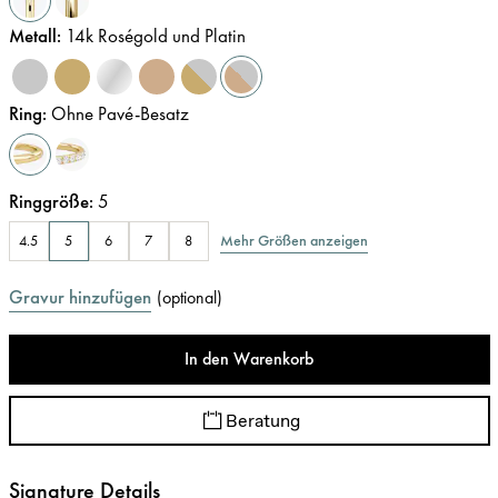
Metall
:
14k Roségold und Platin
Ring
:
Ohne Pavé-Besatz
Ringgröße
:
5
Mehr Größen anzeigen
4.5
5
6
7
8
Gravur hinzufügen
(
optional
)
In den Warenkorb
Beratung
Signature Details