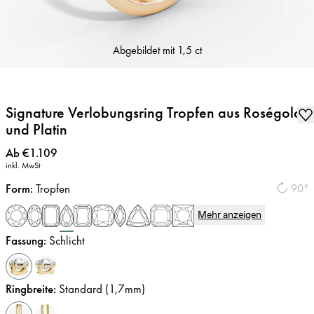
Abgebildet mit
1,5 ct
Signature Verlobungsring Tropfen aus Roségold
und Platin
Preis
:
Ab €1.109
inkl. MwSt
Form
:
Tropfen
90°
Mehr anzeigen
Fassung
:
Schlicht
Ringbreite
:
Standard (1,7mm)