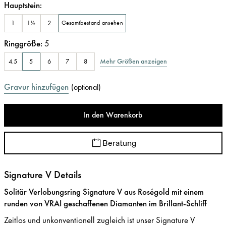
Hauptstein
:
1
1½
2
Gesamtbestand ansehen
Ringgröße
:
5
Mehr Größen anzeigen
4.5
5
6
7
8
Gravur hinzufügen
(
optional
)
In den Warenkorb
Beratung
Signature V Details
Solitär Verlobungsring Signature V aus Roségold mit einem
runden von VRAI geschaffenen Diamanten im Brillant-Schliff
Zeitlos und unkonventionell zugleich ist unser Signature V