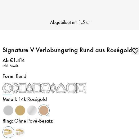
Abgebildet mit
1,5 ct
Signature V Verlobungsring Rund aus Roségold
Preis
:
Ab €1.414
inkl. MwSt
Form
:
Rund
Metall
:
14k Roségold
Ring
:
Ohne Pavé-Besatz