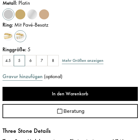
Metall
:
Platin
Ring
:
Mit Pavé-Besatz
Ringgröße
:
5
Mehr Größen anzeigen
4.5
5
6
7
8
Gravur hinzufügen
(
optional
)
In den Warenkorb
Beratung
Three Stone Details