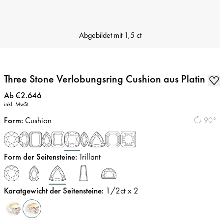
Abgebildet mit
1,5 ct
Three Stone Verlobungsring Cushion aus Platin
Preis
:
Ab €2.646
inkl. MwSt
Form
:
Cushion
90°
Form der Seitensteine
:
Trillant
Karatgewicht der Seitensteine
:
1/2
ct x 2