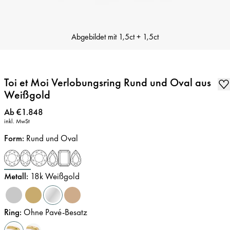
Abgebildet mit
1,5ct + 1,5ct
Toi et Moi Verlobungsring Rund und Oval aus
Weißgold
Preis
:
Ab €1.848
inkl. MwSt
Form
:
Rund und Oval
Metall
:
18k Weißgold
Ring
:
Ohne Pavé-Besatz