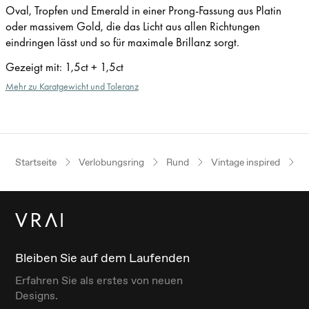
Oval, Tropfen und Emerald in einer Prong-Fassung aus Platin
oder massivem Gold, die das Licht aus allen Richtungen
eindringen lässt und so für maximale Brillanz sorgt.
Gezeigt mit
:
1,5ct + 1,5ct
Mehr zu Karatgewicht und Toleranz
Startseite
Verlobungsring
Rund
Vintage inspired
W
Bleiben Sie auf dem Laufenden
Erfahren Sie als erstes von neuen
Designs.