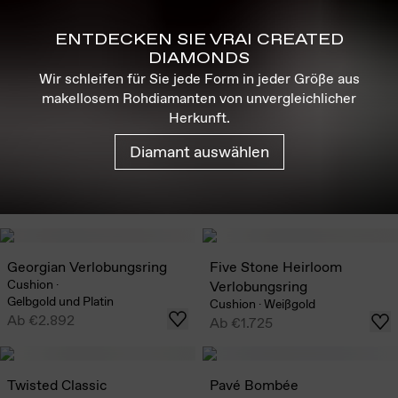
ENTDECKEN SIE VRAI CREATED
DIAMONDS
Wir schleifen für Sie jede Form in jeder Größe aus
makellosem Rohdiamanten von unvergleichlicher
Herkunft.
Diamant auswählen
Georgian Verlobungsring
Five Stone Heirloom
Cushion
·
Verlobungsring
Gelbgold und Platin
Cushion
·
Weißgold
Ab
€2.892
Ab
€1.725
Twisted Classic
Pavé Bombée