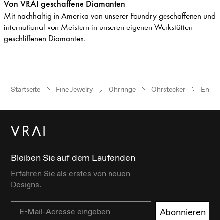
Von VRAI geschaffene Diamanten
Mit nachhaltig in Amerika von unserer Foundry geschaffenen und
international von Meistern in unseren eigenen Werkstätten
geschliffenen Diamanten.
Startseite
Fine Jewelry
Ohrringe
Ohrstecker
Emera
Bleiben Sie auf dem Laufenden
Erfahren Sie als erstes von neuen
Designs.
Email
Abonnieren