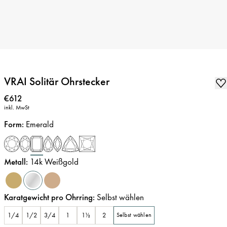
VRAI Solitär Ohrstecker
Preis
:
€612
inkl. MwSt
Form
:
Emerald
Metall
:
14k Weißgold
Karatgewicht pro Ohrring
:
Selbst wählen
1/4
1/2
3/4
1
1½
2
Selbst wählen