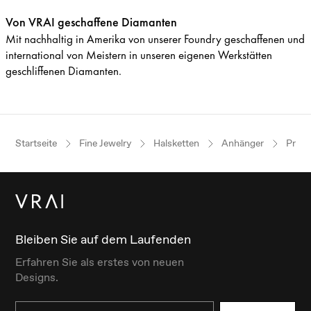
Von VRAI geschaffene Diamanten
Mit nachhaltig in Amerika von unserer Foundry geschaffenen und
international von Meistern in unseren eigenen Werkstätten
geschliffenen Diamanten.
Startseite
Fine Jewelry
Halsketten
Anhänger
Princ
Bleiben Sie auf dem Laufenden
Erfahren Sie als erstes von neuen
Designs.
Email