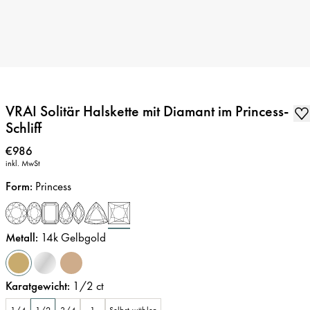
VRAI Solitär Halskette mit Diamant im Princess-
Schliff
Preis
:
€986
inkl. MwSt
Form
:
Princess
Metall
:
14k Gelbgold
Karatgewicht
:
1/2
ct