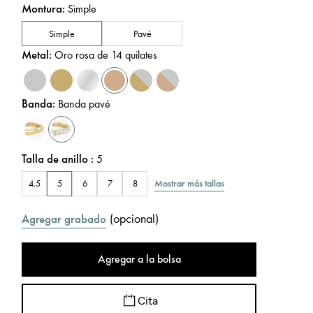
Montura
:
Simple
Simple
Pavé
Metal
:
Oro rosa de 14 quilates
Banda
:
Banda pavé
Talla de anillo
:
5
Mostrar más tallas
4.5
5
6
7
8
(
opcional
)
Agregar grabado
Agregar a la bolsa
Cita