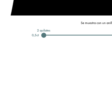
Se muestra con un anill
2
quilates
0,5
ct