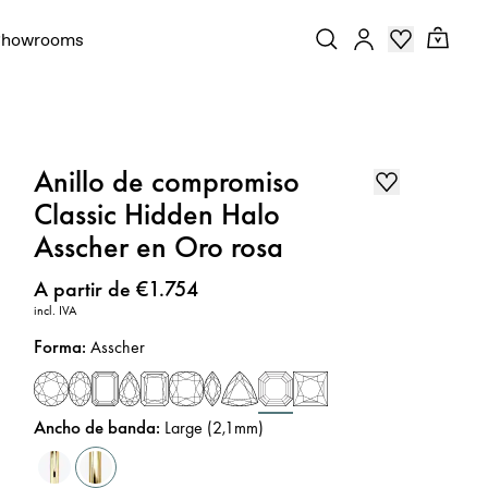
Showrooms
Anillo de compromiso
Classic Hidden Halo
Asscher en Oro rosa
Precio
:
A partir de €1.754
incl. IVA
Forma
:
Asscher
Ancho de banda
:
Large (2,1mm)