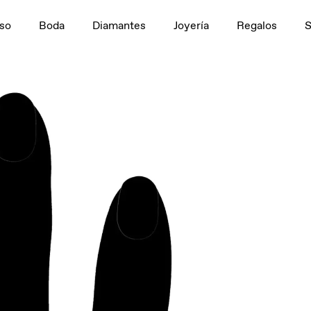
n
1,5 ct
so
Boda
Diamantes
Joyería
Regalos