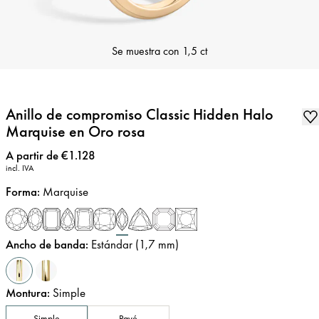
Se muestra con
1,5 ct
Anillo de compromiso Classic Hidden Halo
Marquise en Oro rosa
Precio
:
A partir de €1.128
incl. IVA
Forma
:
Marquise
Ancho de banda
:
Estándar (1,7 mm)
Montura
:
Simple
Simple
Pavé