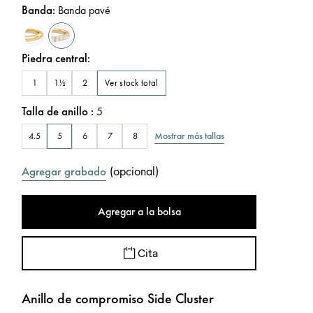
Banda
:
Banda pavé
Piedra central
:
Ver stock total
1
1½
2
Talla de anillo
:
5
Mostrar más tallas
4.5
5
6
7
8
(
opcional
)
Agregar grabado
Agregar a la bolsa
Cita
Anillo de compromiso Side Cluster