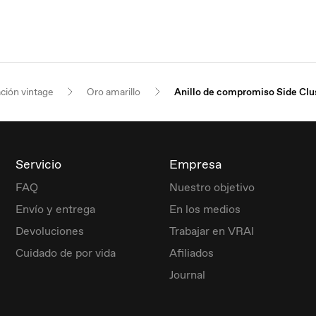
ación vintage
Oro amarillo
Anillo de compromiso Side Clu
Servicio
Empresa
FAQ
Nuestro objetivo
Envío y entrega
En los medios
Devoluciones
Trabajar en VRAI
Cuidado de por vida
Afiliados
Journal