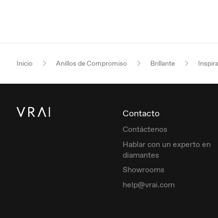
Inicio
Anillos de Compromiso
Brillante
Inspir
Contacto
Contáctenos
Hablar con un experto en
diamantes
Showrooms
help@vrai.com