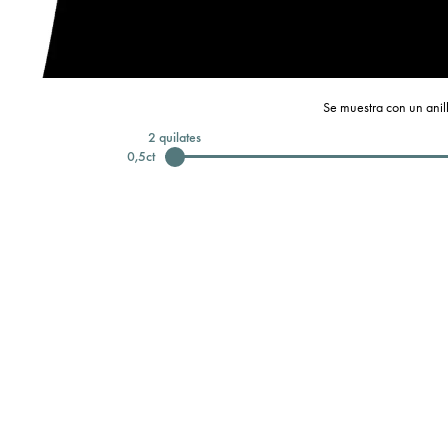
Se muestra con un anill
2
quilates
0,5
ct