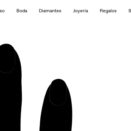
n
1,5 ct
so
Boda
Diamantes
Joyería
Regalos