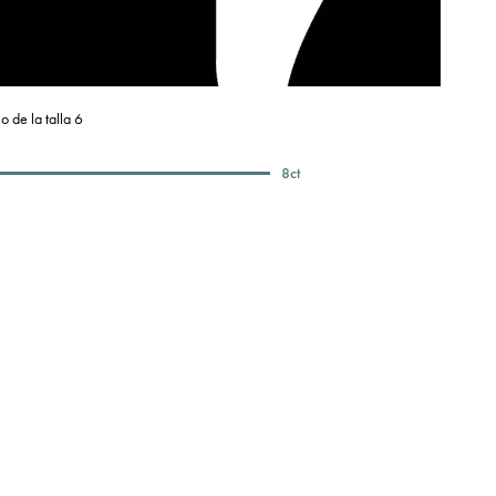
o de la talla 6
8
ct