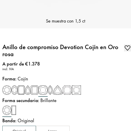
Se muestra con
1,5 ct
Anillo de compromiso Devotion Cojín en Oro
rosa
Precio
:
A partir de €1.378
incl. IVA
Forma
:
Cojín
Forma secundaria
:
Brillante
Banda
:
Original
Original
Large