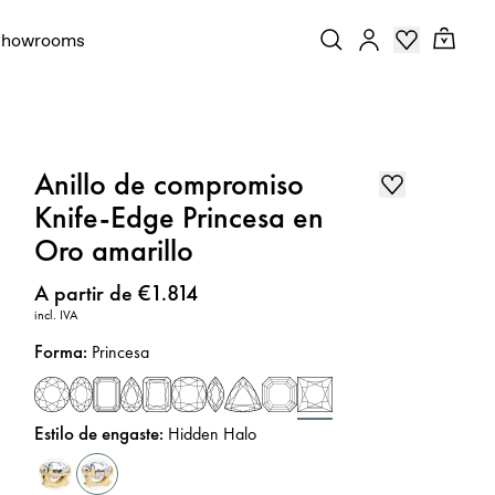
Showrooms
Anillo de compromiso
Knife-Edge Princesa en
Oro amarillo
Precio
:
A partir de €1.814
incl. IVA
Forma
:
Princesa
Estilo de engaste
:
Hidden Halo