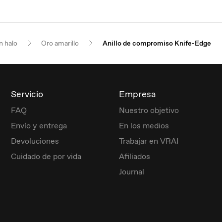
n halo
Oro amarillo
Anillo de compromiso Knife-Edge
Servicio
Empresa
FAQ
Nuestro objetivo
Envío y entrega
En los medios
Devoluciones
Trabajar en VRAI
Cuidado de por vida
Afiliados
Journal