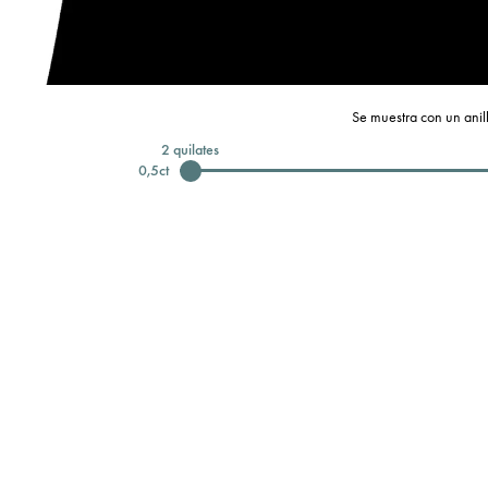
Se muestra con un anill
2
quilates
0,5
ct