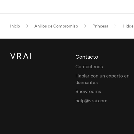
Inicio
Anillos de Compromiso
Princesa
Hidde
Contacto
Contáctenos
Hablar con un experto en
diamantes
Showrooms
help@vrai.com