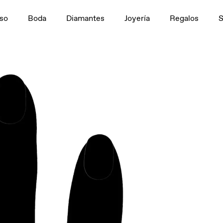
n
1,5 ct
so
Boda
Diamantes
Joyería
Regalos