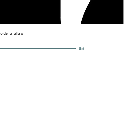
o de la talla 6
8
ct