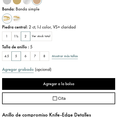
Banda
:
Banda simple
Piedra central
:
2
ct
,
I-J
color
,
VS+
claridad
1
1½
2
Ver stock total
Talla de anillo
:
5
Mostrar más tallas
4.5
5
6
7
8
Agregar grabado
(
opcional
)
Agregar a la bolsa
Cita
Anillo de compromiso Knife-Edge Detalles