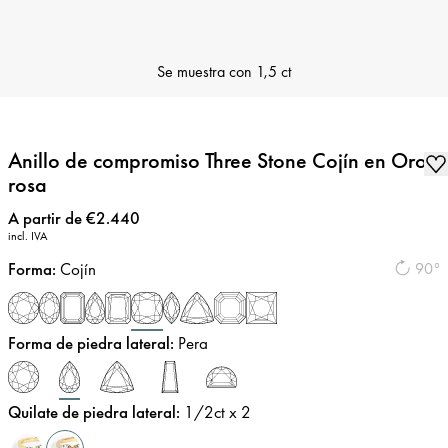
Se muestra con
1,5 ct
Anillo de compromiso Three Stone Cojín en Oro
rosa
Precio
:
A partir de €2.440
incl. IVA
Forma
:
Cojín
90°
Forma de piedra lateral
:
Pera
Quilate de piedra lateral
:
1/2
ct x 2