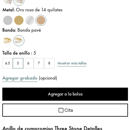
Metal
:
Oro rosa de 14 quilates
Banda
:
Banda pavé
Talla de anillo
:
5
Mostrar más tallas
4.5
5
6
7
8
Agregar grabado
(
opcional
)
Agregar a la bolsa
Cita
Anillo de compromiso Three Stone Detalles