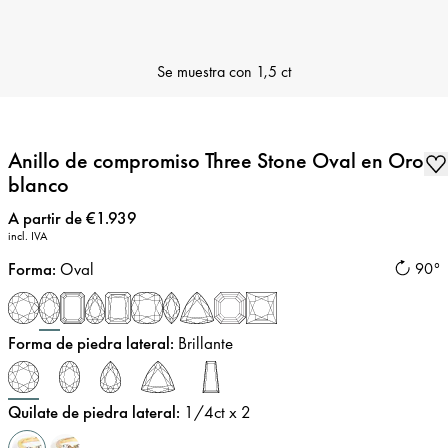
Se muestra con
1,5 ct
Anillo de compromiso Three Stone Oval en Oro
blanco
Precio
:
A partir de €1.939
incl. IVA
Forma
:
Oval
90°
Forma de piedra lateral
:
Brillante
Quilate de piedra lateral
:
1/4
ct x 2