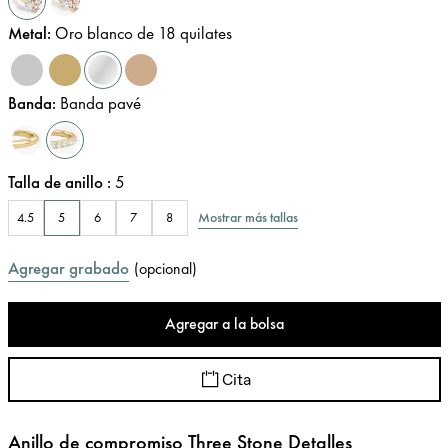
Metal
:
Oro blanco de 18 quilates
Banda
:
Banda pavé
Talla de anillo
:
5
Mostrar más tallas
4.5
5
6
7
8
Agregar grabado
(
opcional
)
Agregar a la bolsa
Cita
Anillo de compromiso Three Stone Detalles