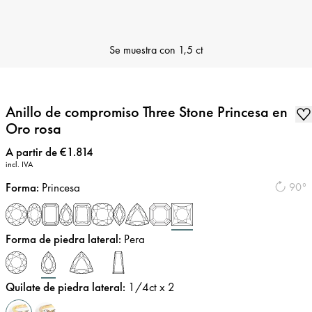
Se muestra con
1,5 ct
Anillo de compromiso Three Stone Princesa en
Oro rosa
Precio
:
A partir de €1.814
incl. IVA
Forma
:
Princesa
90°
Forma de piedra lateral
:
Pera
Quilate de piedra lateral
:
1/4
ct x 2