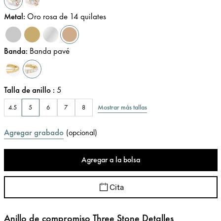
Metal
:
Oro rosa de 14 quilates
Banda
:
Banda pavé
Talla de anillo
:
5
Mostrar más tallas
4.5
5
6
7
8
Agregar grabado
(
opcional
)
Agregar a la bolsa
Cita
Anillo de compromiso Three Stone Detalles