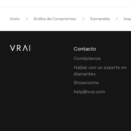
Inicio
Anillos de Compromiso
Esmeralda
Insp
Contacto
Contáctenos
Hablar con un experto en
diamantes
Showrooms
help@vrai.com