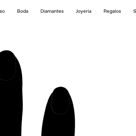
n
1,5 ct
so
Boda
Diamantes
Joyería
Regalos
tivo