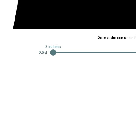
Se muestra con un anill
2
quilates
0,5
ct