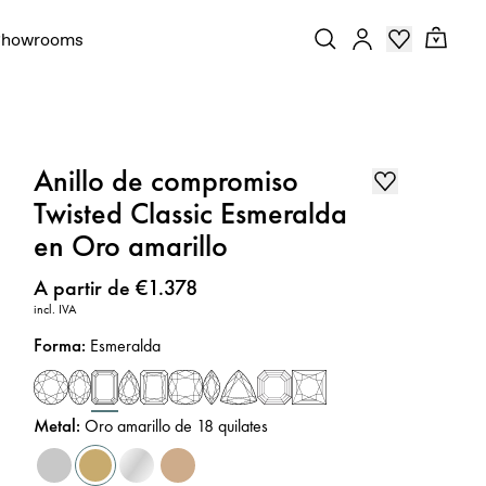
Showrooms
Anillo de compromiso
Twisted Classic Esmeralda
en Oro amarillo
Precio
:
A partir de €1.378
incl. IVA
Forma
:
Esmeralda
Metal
:
Oro amarillo de 18 quilates