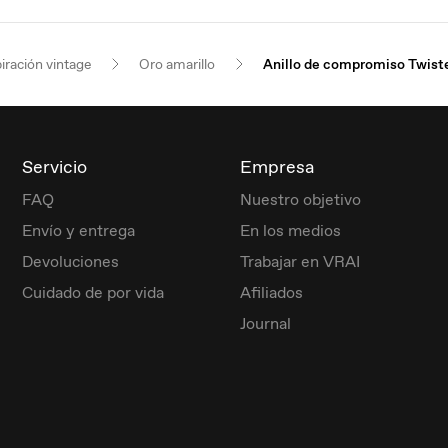
iración vintage
Oro amarillo
Anillo de compromiso Twiste
Servicio
Empresa
FAQ
Nuestro objetivo
Envío y entrega
En los medios
Devoluciones
Trabajar en VRAI
Cuidado de por vida
Afiliados
Journal