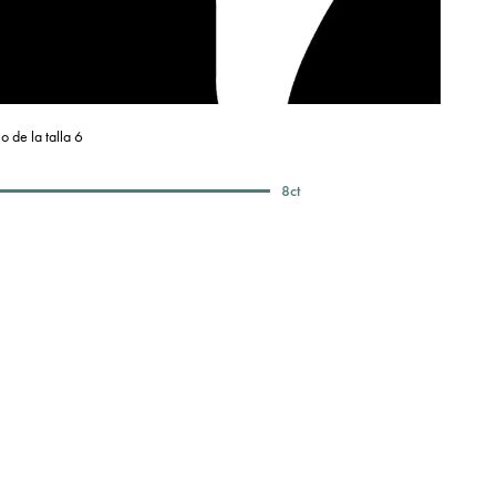
o de la talla 6
8
ct