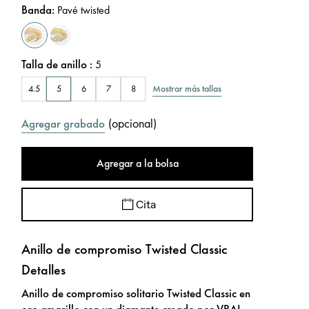
Banda
:
Pavé twisted
Talla de anillo
:
5
Mostrar más tallas
4.5
5
6
7
8
(
opcional
)
Agregar grabado
Agregar a la bolsa
Cita
Anillo de compromiso Twisted Classic
Detalles
Anillo de compromiso solitario Twisted Classic en
oro amarillo con un diamante creado por VRAI