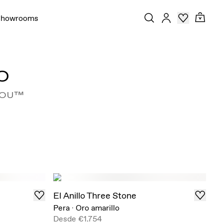
Showrooms
O
YOU™
El Anillo Three Stone
Pera
·
Oro amarillo
Desde
€1.754