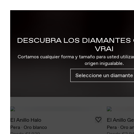
DESCUBRA LOS DIAMANTES
VRAI
Cortamos cualquier forma y tamaño para usted utiliz
origen inigualable.
Seleccione un diamante
El Anillo Halo
El Anillo G
Pera
·
Oro blanco
Pera
·
Oro am
Desde
€1.939
Desde
€2.9