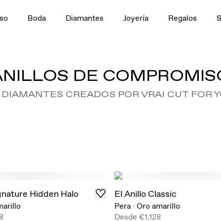
so
Boda
Diamantes
Joyería
Regalos
ANILLOS DE COMPROMIS
 DIAMANTES CREADOS POR VRAI CUT FOR 
ignature Hidden Halo
El Anillo Classic
arillo
Pera
·
Oro amarillo
8
Desde
€1.128