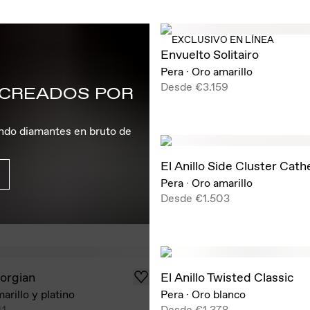
EXCLUSIVO EN LÍNEA
Envuelto Solitairo
Pera
·
Oro amarillo
Desde
€3.159
 CREADOS POR
ando diamantes en bruto de
El Anillo Side Cluster Cath
Pera
·
Oro amarillo
Desde
€1.503
eorgian
El Anillo Twisted Classic
arillo y platino
Pera
·
Oro blanco
41
Desde
€1.378