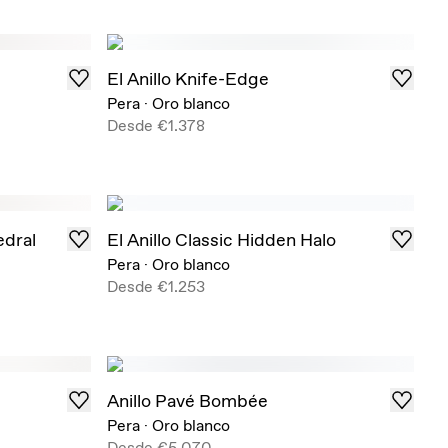
El Anillo Knife-Edge
Pera
·
Oro blanco
Desde
€1.378
edral
El Anillo Classic Hidden Halo
Pera
·
Oro blanco
Desde
€1.253
Anillo Pavé Bombée
Pera
·
Oro blanco
Desde
€5.070