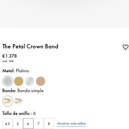
The Petal Crown Band
Precio
:
€1.378
incl. IVA
Metal
:
Platino
Banda
:
Banda simple
Talla de anillo
:
6
Mostrar más tallas
4.5
5
6
7
8