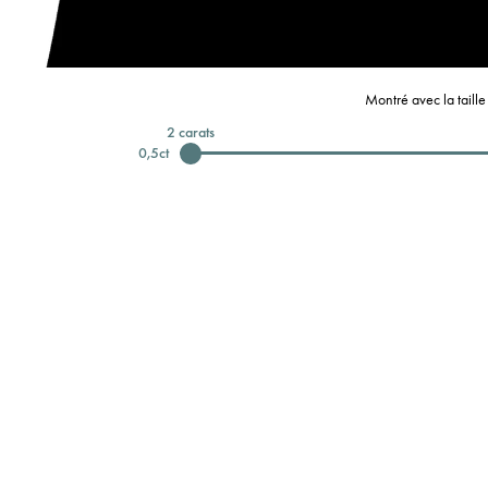
Montré avec la taill
2
carats
0,5
ct