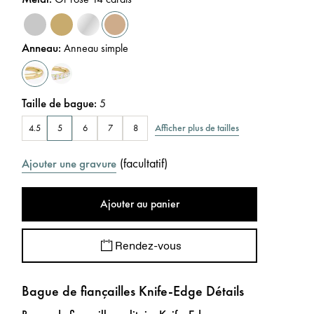
Anneau
:
Anneau simple
Taille de bague
:
5
Afficher plus de tailles
4.5
5
6
7
8
(
facultatif
)
Ajouter une gravure
Ajouter au panier
Rendez-vous
Bague de fiançailles Knife-Edge Détails