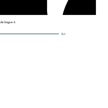
e de bague 6
8
ct