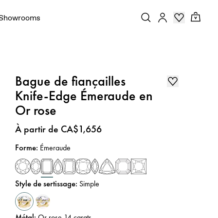
Showrooms
Bague de fiançailles
Knife-Edge Émeraude en
Or rose
Prix
:
À partir de CA$1,656
Forme
:
Émeraude
Style de sertissage
:
Simple
Métal
:
Or rose 14 carats