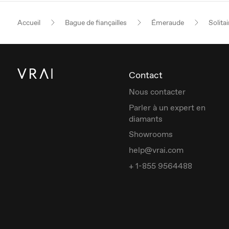
Accueil
Bague de fiançailles
Émeraude
Solitai
Contact
Nous contacter
Parler à un expert en
diamants
Showrooms
help@vrai.com
+ 1-855 9564488