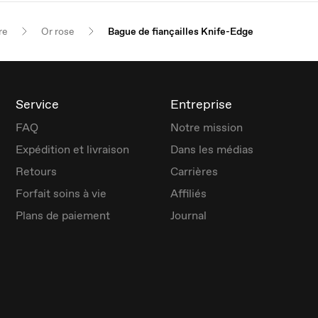
re
Or rose
Bague de fiançailles Knife-Edge
Service
Entreprise
FAQ
Notre mission
Expédition et livraison
Dans les médias
Retours
Carrières
Forfait soins à vie
Affiliés
Plans de paiement
Journal