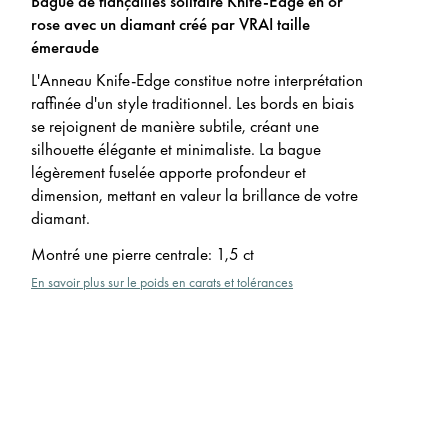
Bague de fiançailles solitaire Knife-Edge en or
rose avec un diamant créé par VRAI taille
émeraude
L'Anneau Knife-Edge constitue notre interprétation
raffinée d'un style traditionnel. Les bords en biais
se rejoignent de manière subtile, créant une
silhouette élégante et minimaliste. La bague
légèrement fuselée apporte profondeur et
dimension, mettant en valeur la brillance de votre
diamant.
Montré une pierre centrale
:
1,5 ct
En savoir plus sur le poids en carats et tolérances