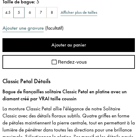
Taille de bague
:
5
Afficher plus de tailles
4.5
5
6
7
8
Ajouter une gravure
(
facultatif
)
Ajouter au panier
Rendez-vous
Classic Petal Détails
Bague de fiançailles solitaire Classic Petal en platine avec un
diamant créé par VRAI taille coussin
La monture Classic Petal allie l'élégance de notre Solitaire
Classic avec des détails floraux subtils. Quatre griffes en forme
de pétales maintiennent la pierre centrale, tout en permettant à la
lumière de pénétrer dans toutes les directions pour une brillance
maximale. Sélectionnez le platine, l'or massif et les détails pavés