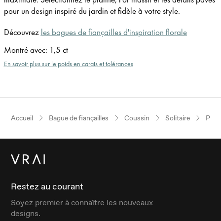
pour un design inspiré du jardin et fidèle à votre style.
Découvrez
les bagues de fiançailles d'inspiration florale
Montré avec
:
1,5 ct
En savoir plus sur le poids en carats et tolérances
Accueil
Bague de fiançailles
Coussin
Solitaire
Plati
Restez au courant
Soyez premier à connaître les nouveaux
designs.