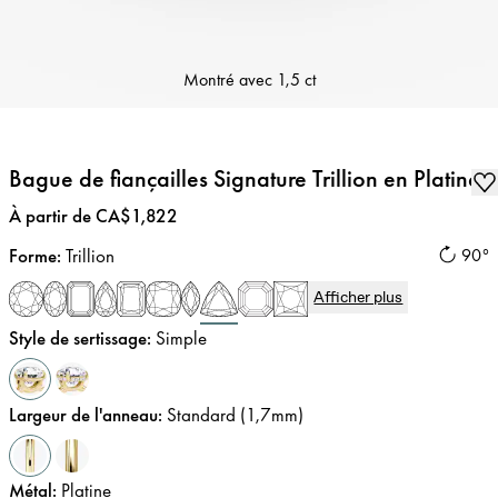
Montré avec
1,5 ct
Bague de fiançailles Signature Trillion en Platine
Prix
:
À partir de CA$1,822
Forme
:
Trillion
90°
Afficher plus
Style de sertissage
:
Simple
Largeur de l'anneau
:
Standard (1,7mm)
Métal
:
Platine