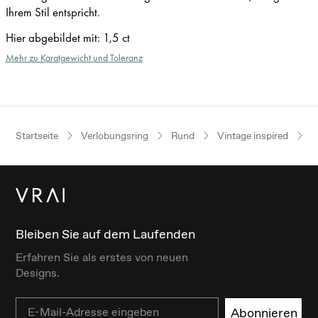
Ihrem Stil entspricht.
Hier abgebildet mit
:
1,5 ct
Mehr zu Karatgewicht und Toleranz
Startseite
Verlobungsring
Rund
Vintage inspired
P
Bleiben Sie auf dem Laufenden
Erfahren Sie als erstes von neuen
Designs.
Email
Abonnieren