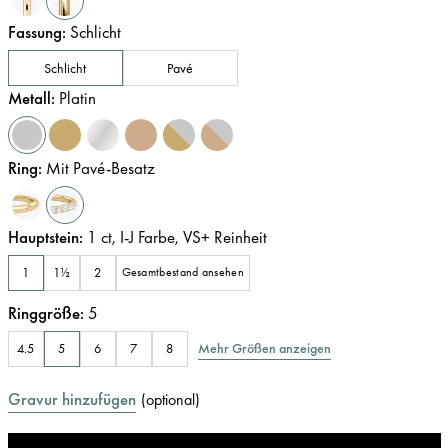
Fassung
:
Schlicht
Schlicht
Pavé
Metall
:
Platin
Ring
:
Mit Pavé-Besatz
Hauptstein
:
1
ct
,
I-J
Farbe
,
VS+
Reinheit
1
1½
2
Gesamtbestand ansehen
Ringgröße
:
5
Mehr Größen anzeigen
4.5
5
6
7
8
Gravur hinzufügen
(
optional
)