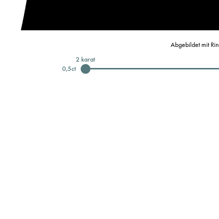
Abgebildet mit Ri
2
karat
0,5
ct