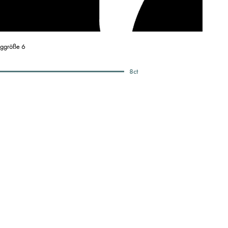
nggröße 6
8
ct