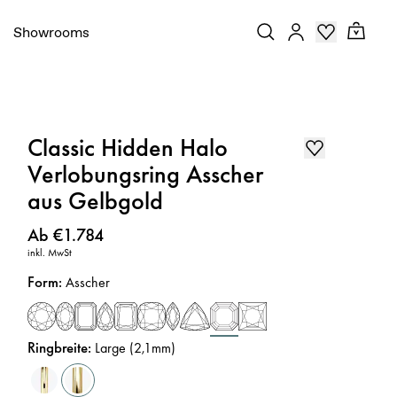
Showrooms
Classic Hidden Halo
Verlobungsring Asscher
aus Gelbgold
Preis
:
Ab €1.784
inkl. MwSt
Form
:
Asscher
Ringbreite
:
Large (2,1mm)