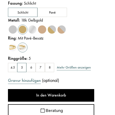
Fassung
:
Schlicht
Schlicht
Pavé
Metall
:
18k Gelbgold
Ring
:
Mit Pavé-Besatz
Ringgröße
:
5
Mehr Größen anzeigen
4.5
5
6
7
8
(
optional
)
Gravur hinzufügen
In den Warenkorb
Beratung