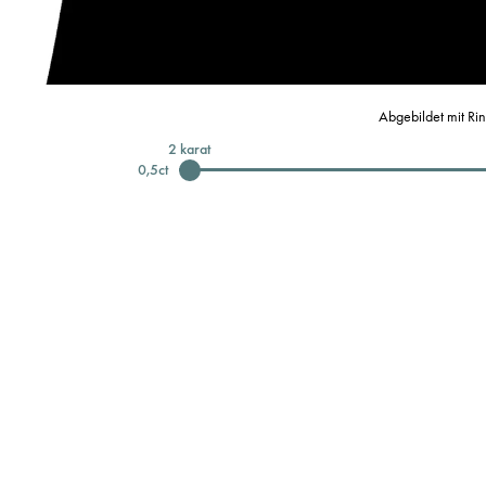
Abgebildet mit Ri
2
karat
0,5
ct