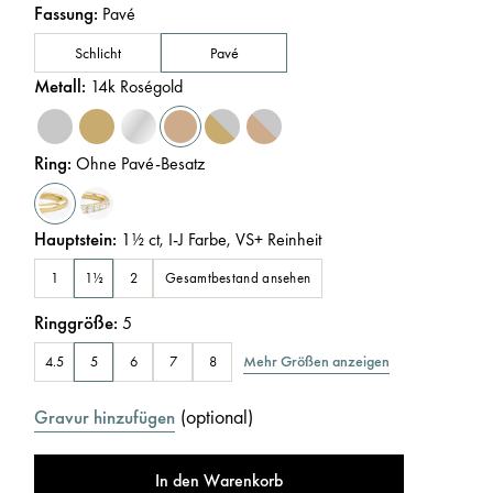
Fassung
:
Pavé
Schlicht
Pavé
Metall
:
14k Roségold
Ring
:
Ohne Pavé-Besatz
Hauptstein
:
1½
ct
,
I-J
Farbe
,
VS+
Reinheit
Gesamtbestand ansehen
1
1½
2
Ringgröße
:
5
Mehr Größen anzeigen
4.5
5
6
7
8
(
optional
)
Gravur hinzufügen
In den Warenkorb