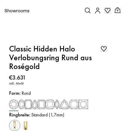
Showrooms
Classic Hidden Halo
Verlobungsring Rund aus
Roségold
Preis
:
€3.631
inkl. MwSt
Form
:
Rund
Ringbreite
:
Standard (1,7mm)