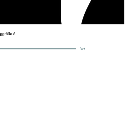
nggröße 6
8
ct