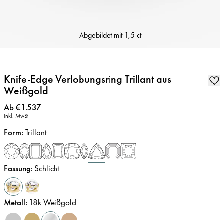
Abgebildet mit
1,5 ct
Knife-Edge Verlobungsring Trillant aus
Weißgold
Preis
:
Ab €1.537
inkl. MwSt
Form
:
Trillant
Fassung
:
Schlicht
Metall
:
18k Weißgold