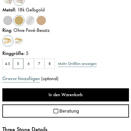
Metall
:
18k Gelbgold
Ring
:
Ohne Pavé-Besatz
Ringgröße
:
5
Mehr Größen anzeigen
4.5
5
6
7
8
Gravur hinzufügen
(
optional
)
In den Warenkorb
Beratung
Three Stone Details