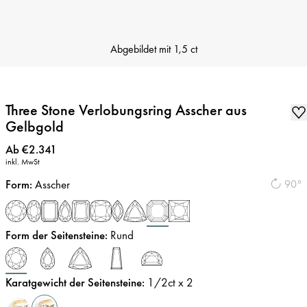
Abgebildet mit
1,5 ct
Three Stone Verlobungsring Asscher aus
Gelbgold
Preis
:
Ab €2.341
inkl. MwSt
Form
:
Asscher
90°
Form der Seitensteine
:
Rund
Karatgewicht der Seitensteine
:
1/2
ct x 2