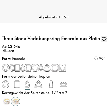
Abgebildet mit
1.5ct
Three Stone Verlobungsring Emerald aus Platin
Preis
:
Ab €2.646
inkl. MwSt
Form
:
Emerald
90°
Form der Seitensteine
:
Tropfen
Karatgewicht der Seitensteine
:
1/2
ct x 2