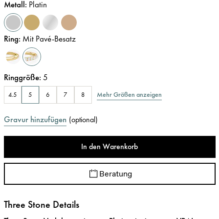
Metall
:
Platin
Ring
:
Mit Pavé-Besatz
Ringgröße
:
5
Mehr Größen anzeigen
4.5
5
6
7
8
Gravur hinzufügen
(
optional
)
In den Warenkorb
Beratung
Three Stone Details