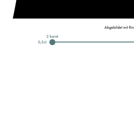
Abgebildet mit Ri
2
karat
0,5
ct