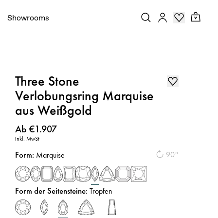
Showrooms
Three Stone
Verlobungsring Marquise
aus Weißgold
Preis
:
Ab €1.907
inkl. MwSt
Form
:
90°
Marquise
Form der Seitensteine
:
Tropfen