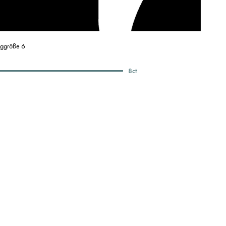
nggröße 6
8
ct