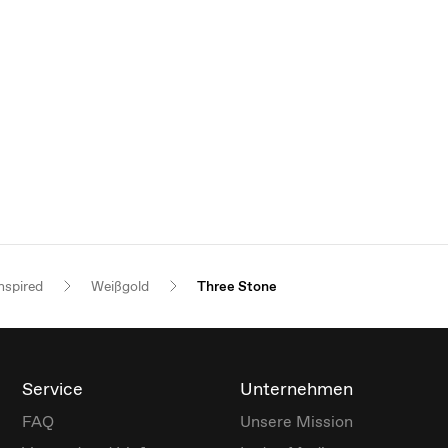
nspired
Weißgold
Three Stone
Service
Unternehmen
FAQ
Unsere Mission