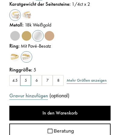
Karatgewicht der Seitensteine
:
1/4
ct x 2
Metall
:
18k Weißgold
Ring
:
Mit Pavé-Besatz
Ringgröße
:
5
Mehr Größen anzeigen
4.5
5
6
7
8
(
optional
)
Gravur hinzufügen
In den Warenkorb
Beratung