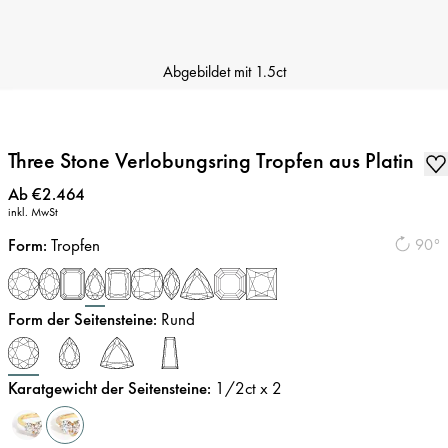
Abgebildet mit
1.5ct
Three Stone Verlobungsring Tropfen aus Platin
Preis
:
Ab €2.464
inkl. MwSt
Form
:
Tropfen
90°
Form der Seitensteine
:
Rund
Karatgewicht der Seitensteine
:
1/2
ct x 2