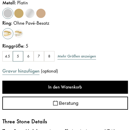
Metall
:
Platin
Ring
:
Ohne Pavé-Besatz
Ringgröße
:
5
Mehr Größen anzeigen
4.5
5
6
7
8
Gravur hinzufügen
(
optional
)
In den Warenkorb
Beratung
Three Stone Details