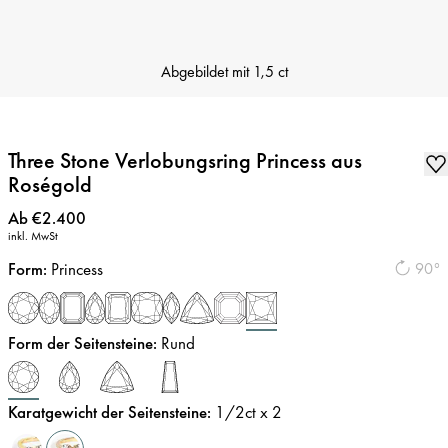
Abgebildet mit
1,5 ct
Three Stone Verlobungsring Princess aus
Roségold
Preis
:
Ab €2.400
inkl. MwSt
Form
:
Princess
90°
Form der Seitensteine
:
Rund
Karatgewicht der Seitensteine
:
1/2
ct x 2