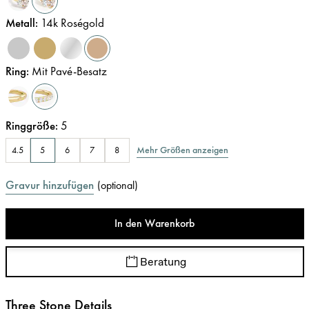
Metall
:
14k Roségold
Ring
:
Mit Pavé-Besatz
Ringgröße
:
5
Mehr Größen anzeigen
4.5
5
6
7
8
Gravur hinzufügen
(
optional
)
In den Warenkorb
Beratung
Three Stone Details