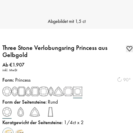
Abgebildet mit
1,5 ct
Three Stone Verlobungsring Princess aus
Gelbgold
Preis
:
Ab €1.907
inkl. MwSt
Form
:
Princess
90°
Form der Seitensteine
:
Rund
Karatgewicht der Seitensteine
:
1/4
ct x 2