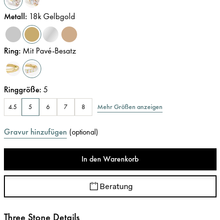
Metall
:
18k Gelbgold
Ring
:
Mit Pavé-Besatz
Ringgröße
:
5
Mehr Größen anzeigen
4.5
5
6
7
8
Gravur hinzufügen
(
optional
)
In den Warenkorb
Beratung
Three Stone Details