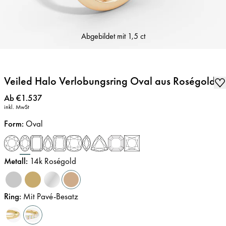
Abgebildet mit
1,5 ct
Veiled Halo Verlobungsring Oval aus Roségold
Preis
:
Ab €1.537
inkl. MwSt
Form
:
Oval
Metall
:
14k Roségold
Ring
:
Mit Pavé-Besatz