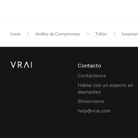
Inicio
Anillos de Compromiso
Trillón
Inspirac
Contacto
Contáctenos
Hablar con un experto en
diamantes
Showrooms
help@vrai.com