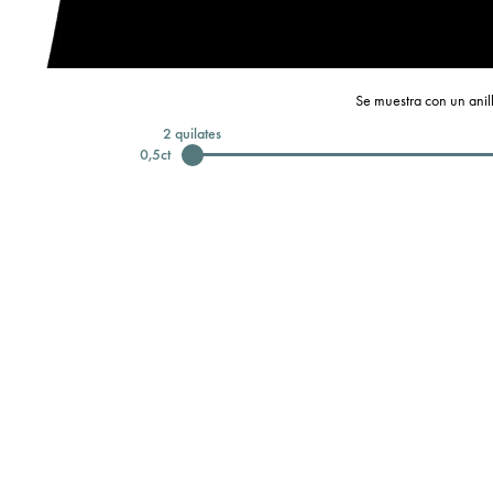
Se muestra con un anill
2
quilates
0,5
ct