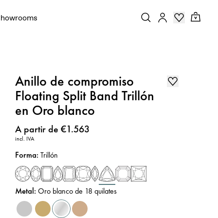
Showrooms
Anillo de compromiso
Floating Split Band Trillón
en Oro blanco
Precio
:
A partir de €1.563
incl. IVA
Forma
:
Trillón
Metal
:
Oro blanco de 18 quilates