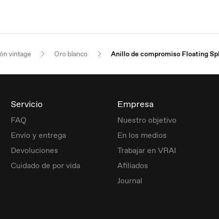
ión vintage
Oro blanco
Anillo de compromiso Floating Spl
Servicio
Empresa
FAQ
Nuestro objetivo
Envío y entrega
En los medios
Devoluciones
Trabajar en VRAI
Cuidado de por vida
Afiliados
Journal