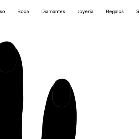
n
1,5 ct
so
Boda
Diamantes
Joyería
Regalos