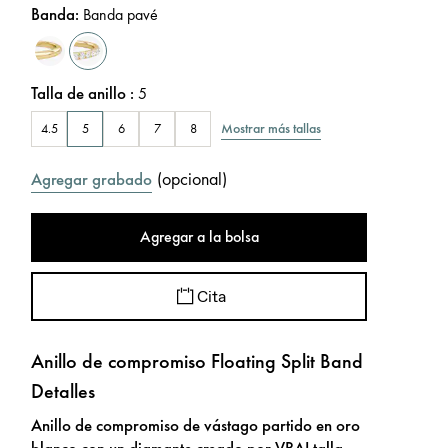
Banda
:
Banda pavé
Talla de anillo
:
5
Mostrar más tallas
4.5
5
6
7
8
(
opcional
)
Agregar grabado
Agregar a la bolsa
Cita
Anillo de compromiso Floating Split Band
Detalles
Anillo de compromiso de vástago partido en oro
blanco con un diamante creado por VRAI talla