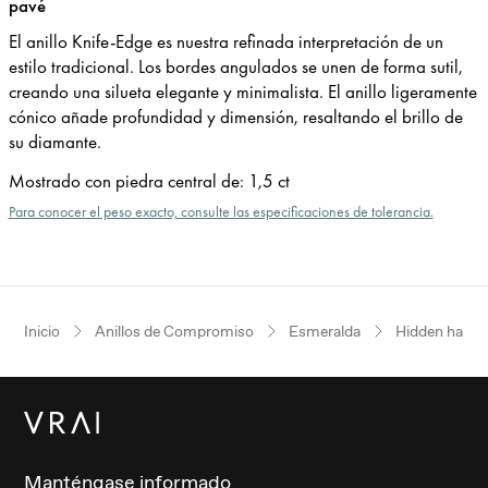
pavé
El anillo Knife-Edge es nuestra refinada interpretación de un
estilo tradicional. Los bordes angulados se unen de forma sutil,
creando una silueta elegante y minimalista. El anillo ligeramente
cónico añade profundidad y dimensión, resaltando el brillo de
su diamante.
Mostrado con piedra central de
:
1,5 ct
Para conocer el peso exacto, consulte las especificaciones de tolerancia.
Inicio
Anillos de Compromiso
Esmeralda
Hidden halo
Manténgase informado