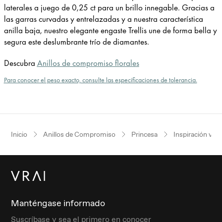
laterales a juego de 0,25 ct para un brillo innegable. Gracias a
las garras curvadas y entrelazadas y a nuestra característica
anilla baja, nuestro elegante engaste Trellis une de forma bella y
segura este deslumbrante trío de diamantes.
Descubra
Anillos de compromiso florales
Para conocer el peso exacto, consulte las especificaciones de tolerancia.
Inicio
Anillos de Compromiso
Princesa
Inspiración vin
Manténgase informado
Suscríbase y sea el primero en conocer