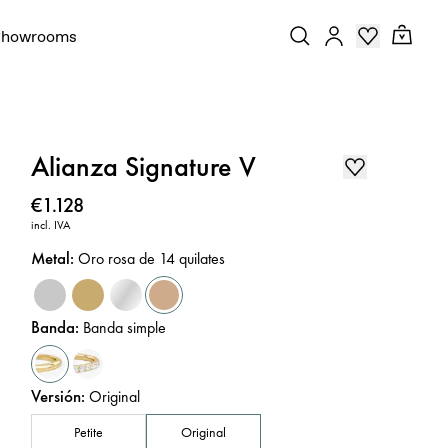
Showrooms
Alianza Signature V
Precio
:
€1.128
incl. IVA
Metal
:
Oro rosa de 14 quilates
Banda
:
Banda simple
Versión
:
Original
Petite
Original