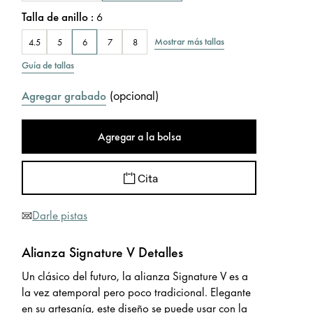
Talla de anillo
:
6
Mostrar más tallas
4.5
5
6
7
8
Guía de tallas
(
opcional
)
Agregar grabado
Agregar a la bolsa
Cita
Darle pistas
Alianza Signature V Detalles
Un clásico del futuro, la alianza Signature V es a
la vez atemporal pero poco tradicional. Elegante
en su artesanía, este diseño se puede usar con la