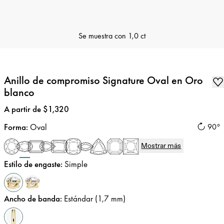
Se muestra con
1,0 ct
Anillo de compromiso Signature Oval en Oro
blanco
Precio
:
A partir de $1,320
Forma
:
Oval
90°
Mostrar más
Estilo de engaste
:
Simple
Ancho de banda
:
Estándar (1,7 mm)