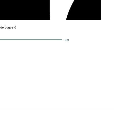
e de bague 6
8
ct