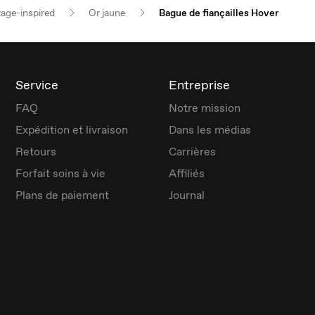
tage-inspired
Or jaune
Bague de fiançailles Hover
Service
Entreprise
FAQ
Notre mission
Expédition et livraison
Dans les médias
Retours
Carrières
Forfait soins à vie
Affiliés
Plans de paiement
Journal