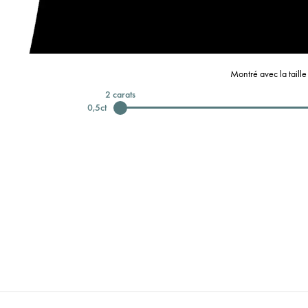
Montré avec la taill
2
carats
0,5
ct