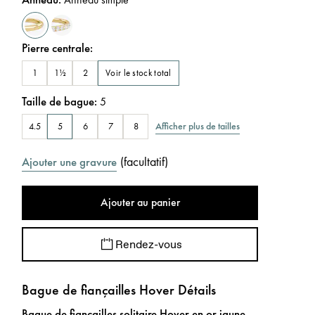
Pierre centrale
:
Voir le stock total
1
1½
2
Taille de bague
:
5
Afficher plus de tailles
4.5
5
6
7
8
(
facultatif
)
Ajouter une gravure
Ajouter au panier
Rendez-vous
Bague de fiançailles Hover Détails
Bague de fiançailles solitaire Hover en or jaune