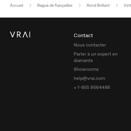
Accueil
Bague de fiançailles
Rond Brillant
Vin
Contact
Nous contacter
Parler à un expert en
diamants
Showrooms
help@vrai.com
+ 1-855 9564488